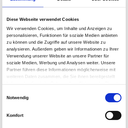
Getreide-Aussaat mit Multi-
Layer-Karten
Diese Webseite verwendet Cookies
Mehrere Arbeitsgänge in einem? Lieben wir.
Wir verwenden Cookies, um Inhalte und Anzeigen zu
Deshalb haben Sie mit NEXT Farming Live ab
personalisieren, Funktionen für soziale Medien anbieten
sofort die Möglichkeit, die Getreide-Aussaat…
zu können und die Zugriffe auf unsere Website zu
analysieren. Außerdem geben wir Informationen zu Ihrer
Verwendung unserer Website an unsere Partner für
Weiterlesen
soziale Medien, Werbung und Analysen weiter. Unsere
Partner führen diese Informationen möglicherweise mit
weiteren Daten zusammen, die Sie ihnen bereitgestellt
haben oder die sie im Rahmen Ihrer Nutzung der Dienste
gesammelt haben.
Einwilligungsauswahl
Notwendig
Komfort