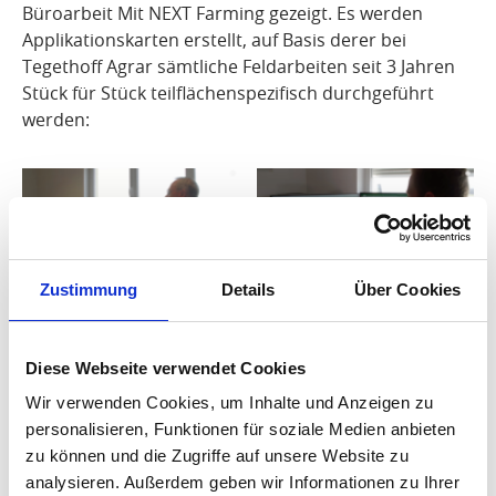
Büroarbeit Mit NEXT Farming gezeigt. Es werden
Applikationskarten erstellt, auf Basis derer bei
Tegethoff Agrar sämtliche Feldarbeiten seit 3 Jahren
Stück für Stück teilflächenspezifisch durchgeführt
werden:
Zustimmung
Details
Über Cookies
Teil 3 ist unser persönliches
Highlight
– hier gibt es
ab
Minute 08:22
exklusive Einblicke in unseren
NEXT
Diese Webseite verwendet Cookies
Bodenproben-Service
. Von der Probenahme auf dem
Wir verwenden Cookies, um Inhalte und Anzeigen zu
Feld, über die Analyse im Labor, bis hin zur
personalisieren, Funktionen für soziale Medien anbieten
Auswertung in NEXT Farming Pro:
zu können und die Zugriffe auf unsere Website zu
analysieren. Außerdem geben wir Informationen zu Ihrer