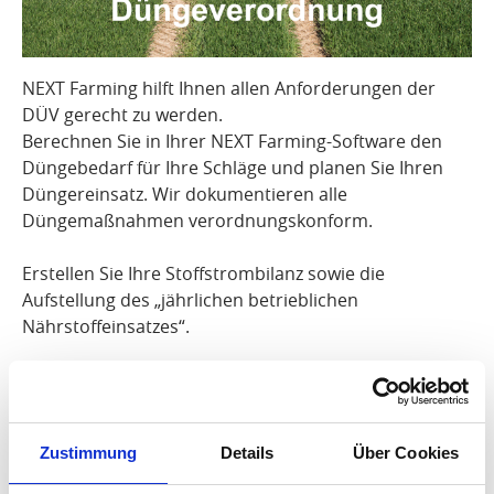
NEXT Farming hilft Ihnen allen Anforderungen der
DÜV gerecht zu werden.
Berechnen Sie in Ihrer NEXT Farming-Software den
Düngebedarf für Ihre Schläge und planen Sie Ihren
Düngereinsatz. Wir dokumentieren alle
Düngemaßnahmen verordnungskonform.
Erstellen Sie Ihre Stoffstrombilanz sowie die
Aufstellung des „jährlichen betrieblichen
Nährstoffeinsatzes“.
Ihre NEXT Farming-Software berücksichtigt dabei
auch die besonderen Auflagen für die Flächen der
Nitratkulisse. Wir errechnen für Sie das
Zustimmung
Details
Über Cookies
durchschnittliche Ertragsniveau der letzten 5 Jahre
bzw. für die Flächen in den Nitratkulissen der Jahre