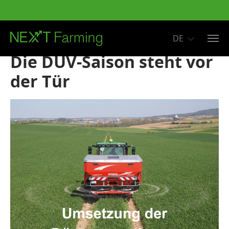
DE
Zum Hauptinhalt springen
Die DÜV-Saison steht vor
der Tür