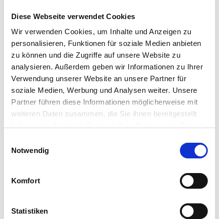
2015-2019. Ebenso sind alle Auflagen der Anrechnung
Diese Webseite verwendet Cookies
organischer Düngemittel eingehalten (inkl. der 170 kg
Regelung).
Wir verwenden Cookies, um Inhalte und Anzeigen zu
personalisieren, Funktionen für soziale Medien anbieten
Alle Berechnungen und Aufstellungen entsprechen
zu können und die Zugriffe auf unsere Website zu
den behördlichen Vorgaben, sind kontrollsicher und
analysieren. Außerdem geben wir Informationen zu Ihrer
anerkannt. Es ist somit nicht notwendig, in einer
Verwendung unserer Website an unsere Partner für
bundeslandspezifischen Anwendung alle Angaben für
soziale Medien, Werbung und Analysen weiter. Unsere
die DÜV noch einmal zu tätigen.
Partner führen diese Informationen möglicherweise mit
weiteren Daten zusammen, die Sie ihnen bereitgestellt
Hier
können Sie Ihr persönliches Angebot anfordern.
haben oder die sie im Rahmen Ihrer Nutzung der Dienste
gesammelt haben.
Einwilligungsauswahl
Zurück
Notwendig
Komfort
Statistiken