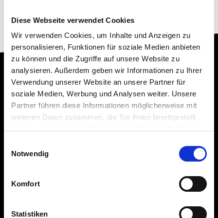
Diese Webseite verwendet Cookies
Wir verwenden Cookies, um Inhalte und Anzeigen zu
personalisieren, Funktionen für soziale Medien anbieten
zu können und die Zugriffe auf unsere Website zu
analysieren. Außerdem geben wir Informationen zu Ihrer
Verwendung unserer Website an unsere Partner für
soziale Medien, Werbung und Analysen weiter. Unsere
Partner führen diese Informationen möglicherweise mit
NEXT Farming
ist eine Marke von:
weiteren Daten zusammen, die Sie ihnen bereitgestellt
AGCO GmbH
haben oder die sie im Rahmen Ihrer Nutzung der Dienste
gesammelt haben.
Einwilligungsauswahl
Notwendig
Tel.:
+49 8342 774000
E-Mail:
info.nextfarming@agcocorp.com
Komfort
Statistiken