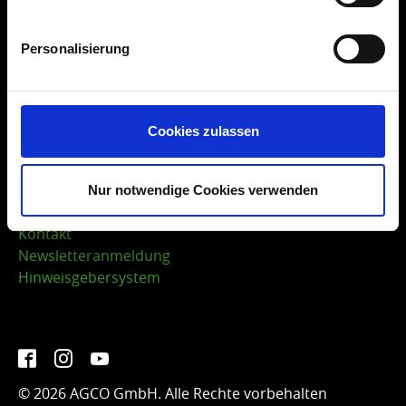
Produkte
NEXT Farming Pro
Personalisierung
NEXT Farming Live
Tunen AI App
NEXT Farming Apps
Cookies zulassen
Kontakt
Nur notwendige Cookies verwenden
Kontakt
Newsletteranmeldung
Hinweisgebersystem
Facebook
Instagram
YouTube
© 2026 AGCO GmbH. Alle Rechte vorbehalten