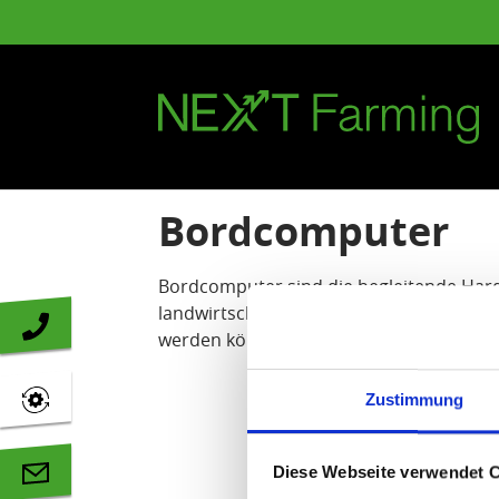
Zum Hauptinhalt springen
Bordcomputer
Bordcomputer sind die begleitende Har
landwirtschaftlichen Ernte- oder Transp
werden können.
Zustimmung
Diese Webseite verwendet 