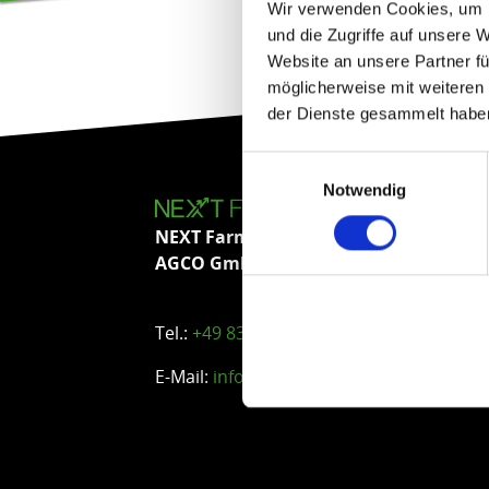
Wir verwenden Cookies, um I
und die Zugriffe auf unsere 
Website an unsere Partner fü
möglicherweise mit weiteren
der Dienste gesammelt habe
Einwilligungsauswahl
Notwendig
NEXT Farming
ist eine Marke von:
AGCO GmbH
Tel.:
+49 8342 774000
E-Mail:
info.nextfarming@agcocorp.com