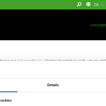
DE
Lösunge
dware zur
Agrarsoftware
. Hierbei handelt es sich um ein el
ortfahrzeugen installiert wird, damit Funktionen gesteuert
Details
Cookies