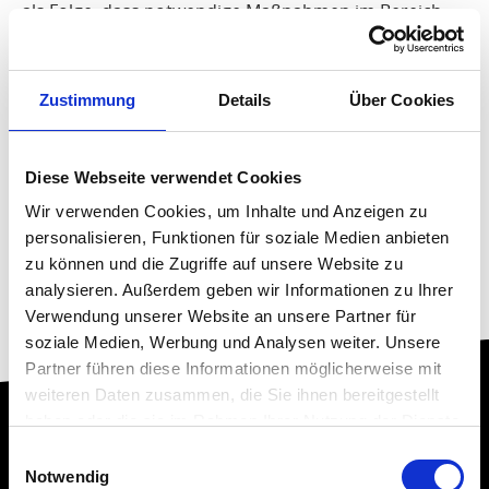
als Folge, dass notwendige Maßnahmen im Bereich
Dünger, Pflanzenschutz und anderen notwendigen
Bodenbearbeitungsmaßnahmen festgestellt werden
können. Zudem dient die Bonitur als Grundlage der
Zustimmung
Details
Über Cookies
Bodenzahl und der Schätzung des Wertes.
Diese Webseite verwendet Cookies
Wir verwenden Cookies, um Inhalte und Anzeigen zu
personalisieren, Funktionen für soziale Medien anbieten
zu können und die Zugriffe auf unsere Website zu
analysieren. Außerdem geben wir Informationen zu Ihrer
Verwendung unserer Website an unsere Partner für
soziale Medien, Werbung und Analysen weiter. Unsere
Partner führen diese Informationen möglicherweise mit
weiteren Daten zusammen, die Sie ihnen bereitgestellt
haben oder die sie im Rahmen Ihrer Nutzung der Dienste
gesammelt haben.
Einwilligungsauswahl
Notwendig